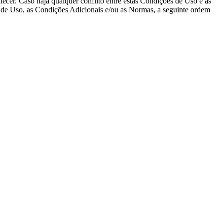
ecer. Caso haja qualquer conflito entre estas Condições de Uso e as
s de Uso, as Condições Adicionais e/ou as Normas, a seguinte ordem