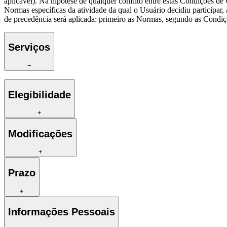
aplicável). Na hipótese de qualquer conflito entre estas Condições d
Normas específicas da atividade da qual o Usuário decidiu participa
de precedência será aplicada: primeiro as Normas, segundo as Condiç
Serviços
−
Elegibilidade
+
Modificações
+
Prazo
+
Informações Pessoais