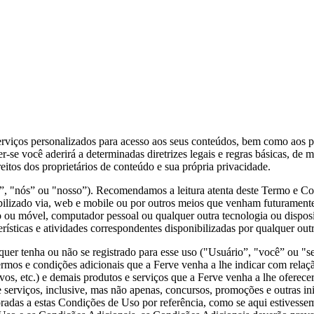
os personalizados para acesso aos seus conteúdos, bem como aos prod
se você aderirá a determinadas diretrizes legais e regras básicas, de m
eitos dos proprietários de conteúdo e sua própria privacidade.
ós” ou "nosso”). Recomendamos a leitura atenta deste Termo e Cond
izado via, web e mobile ou por outros meios que venham futuramente 
io ou móvel, computador pessoal ou qualquer outra tecnologia ou dispo
erísticas e atividades correspondentes disponibilizadas por qualquer out
quer tenha ou não se registrado para esse uso ("Usuário”, "você” ou "s
mos e condições adicionais que a Ferve venha a lhe indicar com relaçã
tivos, etc.) e demais produtos e serviços que a Ferve venha a lhe ofere
serviços, inclusive, mas não apenas, concursos, promoções e outras ini
adas a estas Condições de Uso por referência, como se aqui estivessem